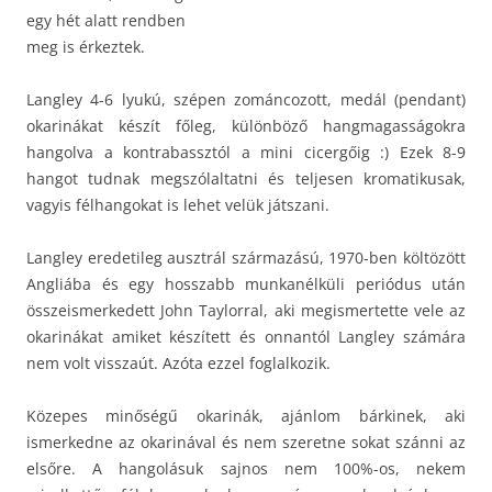
egy hét alatt rendben
meg is érkeztek.
Langley 4-6 lyukú, szépen zománcozott, medál (pendant)
okarinákat készít főleg, különböző hangmagasságokra
hangolva a kontrabassztól a mini cicergőig :) Ezek 8-9
hangot tudnak megszólaltatni és teljesen kromatikusak,
vagyis félhangokat is lehet velük játszani.
Langley eredetileg ausztrál származású, 1970-ben költözött
Angliába és egy hosszabb munkanélküli periódus után
összeismerkedett John Taylorral, aki megismertette vele az
okarinákat amiket készített és onnantól Langley számára
nem volt visszaút. Azóta ezzel foglalkozik.
Közepes minőségű okarinák, ajánlom bárkinek, aki
ismerkedne az okarinával és nem szeretne sokat szánni az
elsőre. A hangolásuk sajnos nem 100%-os, nekem