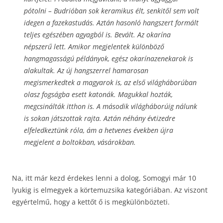
pótolni – Budrióban sok keramikus élt, senkitől sem volt
idegen a fazekastudás. Aztán hasonló hangszert formált
teljes egészében agyagból is. Bevált. Az okarína
népszerű lett. Amikor megjelentek különböző
hangmagasságú példányok, egész okarínazenekarok is
alakultak. Az új hangszerrel hamarosan
megismerkedtek a magyarok is, az első világháborúban
olasz fogságba esett katonák. Magukkal hozták,
megcsinálták itthon is. A második világháborúig nálunk
is sokan játszottak rajta. Aztán néhány évtizedre
elfeledkeztünk róla, ám a hetvenes években újra
megjelent a boltokban, vásárokban.
Na, itt már kezd érdekes lenni a dolog, Somogyi már 10
lyukig is elmegyek a körtemuzsika kategóriában. Az viszont
egyértelmű, hogy a kettőt ő is megkülönbözteti.