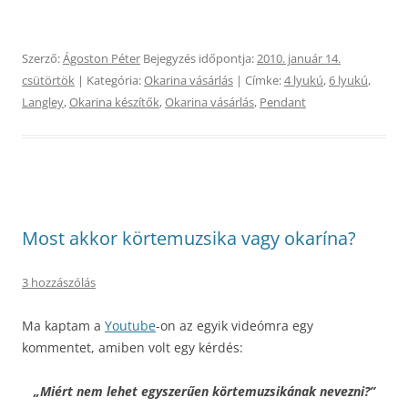
Szerző:
Ágoston Péter
Bejegyzés időpontja:
2010. január 14.
csütörtök
| Kategória:
Okarina vásárlás
| Címke:
4 lyukú
,
6 lyukú
,
Langley
,
Okarina készítők
,
Okarina vásárlás
,
Pendant
Most akkor körtemuzsika vagy okarína?
3 hozzászólás
Ma kaptam a
Youtube
-on az egyik videómra egy
kommentet, amiben volt egy kérdés:
„Miért nem lehet egyszerűen körtemuzsikának nevezni?”