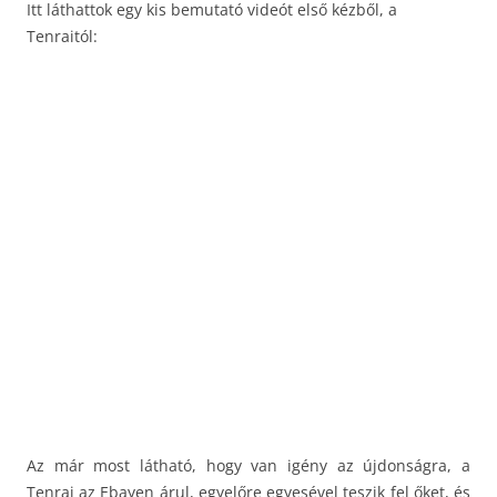
Itt láthattok egy kis bemutató videót első kézből, a
Tenraitól:
Az már most látható, hogy van igény az újdonságra, a
Tenrai az Ebayen árul, egyelőre egyesével teszik fel őket, és