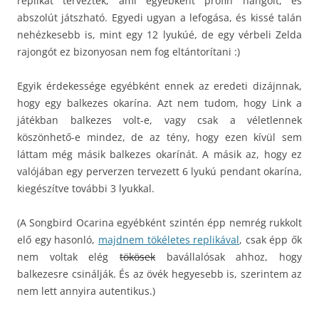
replikát terveztek, ami egyébként profin hangolt, és
abszolút játszható. Egyedi ugyan a lefogása, és kissé talán
nehézkesebb is, mint egy 12 lyukúé, de egy vérbeli Zelda
rajongót ez bizonyosan nem fog eltántorítani :)
Egyik érdekessége egyébként ennek az eredeti dizájnnak,
hogy egy balkezes okarína. Azt nem tudom, hogy Link a
játékban balkezes volt-e, vagy csak a véletlennek
köszönhető-e mindez, de az tény, hogy ezen kívül sem
láttam még másik balkezes okarínát. A másik az, hogy ez
valójában egy perverzen tervezett 6 lyukú pendant okarína,
kiegészítve további 3 lyukkal.
(A Songbird Ocarina egyébként szintén épp nemrég rukkolt
elő egy hasonló,
majdnem tökéletes replikával
, csak épp ők
nem voltak elég
tökösek
bavállalósak ahhoz, hogy
balkezesre csinálják. És az övék hegyesebb is, szerintem az
nem lett annyira autentikus.)