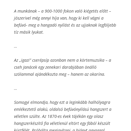
A munkának – a 900-1000 fokon való kiégetés előtt –
jószerivel még annyi híja van, hogy ki kell vágni a
befúvó- meg a hangadó nyílást és az ujjaknak legföljebb
tíz másik lyukat.
…
Az „igazi” cserépsíp azonban nem a körtemuzsika – a
cseh Janácek egy zenekari darabjában önálló
szólammal ajándékozta meg – hanem az okarína.
…
Somogyi elmondja, hogy ezt a leginkább halhólyagra
emlékeztető alakú, oldalsó befúvónyílású hangszert a
véletlen szülte. Az 1870-es évek tájékán egy olasz
hangszerkészítő fia véletlenül eltört egy fából készült
kürtfélét. Próbálta megjavítani, a hiányt agyaggal