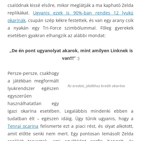
csalódnak kissé elsőre, mikor meglátják a ma kapható Zelda
replikákat.
Ugyanis ezek is 90%-ban rendes 12 lyukú
okarínák
, csupán szép kékre festettek, és van egy arany csík
a nyakán egy Tri-Force szimbólummal. Főleg gyerekek
esetében gyakran elhangzik az alábbi mondat:
„De én pont ugyanolyat akarok, mint amilyen Linknek is
van!!!”
:)
Persze-persze, csakhogy
a játékban megformált
Az eredeti, játékhoz kreált okarína
lyukrendszer egészen
egyszerűen
használhatatlan egy
igazi okarína esetében. Legalábbis mindenki ebben a
tudatban élt – egészen idáig. Úgy tűnik ugyanis, hogy a
Tenrai ocarina
felismerte ezt a piaci rést, és olyat alkotott,
amit előtte senki nem mert. Egy pontosan lemásolt Zelda