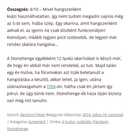
Összegzés:
4/10 – Mivel hangszerként
kvázi használhatatlan, így nem tudom megadni sajnos még
az 5-öt sem, hiába szép. Egy okarína, amit hangszerként
adnak el, az igenis ne csak díszként funkcionáljon!
Komolyan, inkább legyen picit szelesebb, de legyen már
rendes skálára hangolva…
A Stonehenge egyébként 12 lyukú okarínákat is készít már,
de hogy én abból már nem rendelek, az tuti. Majd talán
egy év múlva, ha fórumokon azt írják beletanult a
hangolásba a készítő, akkor lehet. Ja igen, utána
utánaolvasgattam a
TON
-on, hátha csak én jártam így
pórul, de úgy tűnik nem. Stonehenge-ék háza táján bizony
van még mit tanulni.
Szerző:
Ágoston Péter
Bejegyzés időpontja:
2014. július 19. szombat
| Kategória:
Ismertető
| Címke:
6 lyukú
,
csalódás
,
Pendant
,
Stonehenge