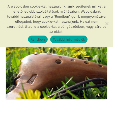
Kilépés
a
A weboldalon cookie-kat használunk, amik segítenek minket a
Agócs és a varázslatos okarínák
tartalomba
lehető legjobb szolgáltatások nyújtásában. Weboldalunk
további használatával, vagy a "Rendben" gomb megnyomásával
…avagy az okarína az új furulya!
elfogadod, hogy cookie-kat használjunk. Ha ezt nem
szeretnéd, tiltsd le a cookie-kat a böngésződben, vagy zárd be
az oldalt.
Menü
Rendben
További információk