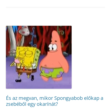
És az megvan, mikor Spongyabob előkap a
zsebéből egy okarínát?