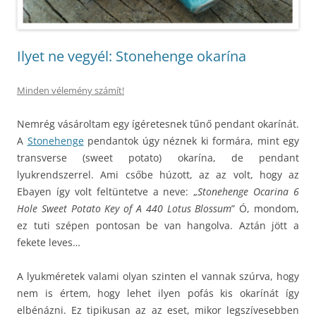
Ilyet ne vegyél: Stonehenge okarína
Minden vélemény számít!
Nemrég vásároltam egy ígéretesnek tűnő pendant okarínát.
A
Stonehenge
pendantok úgy néznek ki formára, mint egy
transverse (sweet potato) okarína, de pendant
lyukrendszerrel. Ami csőbe húzott, az az volt, hogy az
Ebayen így volt feltüntetve a neve: „
Stonehenge Ocarina 6
Hole Sweet Potato Key of A 440 Lotus Blossum
” Ó, mondom,
ez tuti szépen pontosan be van hangolva. Aztán jött a
fekete leves…
A lyukméretek valami olyan szinten el vannak szúrva, hogy
nem is értem, hogy lehet ilyen pofás kis okarínát így
elbénázni. Ez tipikusan az az eset, mikor legszívesebben