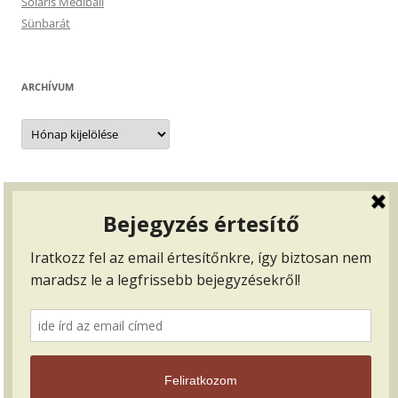
Solaris Mediball
Sünbarát
ARCHÍVUM
Archívum
BEJELENTKEZÉS, …
Bejelentkezés
Bejegyzések hírcsatorna
Hozzászólások hírcsatorna
WordPress Magyarország