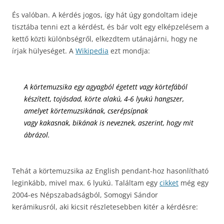
És valóban. A kérdés jogos, így hát úgy gondoltam ideje
tisztába tenni ezt a kérdést, és bár volt egy elképzelésem a
kettő közti különbségről, elkezdtem utánajárni, hogy ne
írjak hülyeséget. A
Wikipedia
ezt mondja:
A körtemuzsika egy
agyagból
égetett vagy
körtefából
készített, tojásdad, körte alakú, 4-6 lyukú hangszer,
amelyet körtemuzsikának, cserépsípnak
vagy kakasnak, bikának is neveznek, aszerint, hogy mit
ábrázol.
Tehát a körtemuzsika az English pendant-hoz hasonlítható
leginkább, mivel max. 6 lyukú. Találtam egy
cikket
még egy
2004-es Népszabadságból, Somogyi Sándor
kerámikusról, aki kicsit részletesebben kitér a kérdésre: