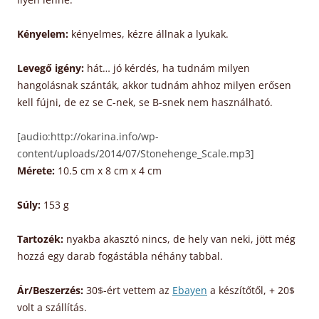
Kényelem:
kényelmes, kézre állnak a lyukak.
Levegő igény:
hát… jó kérdés, ha tudnám milyen
hangolásnak szánták, akkor tudnám ahhoz milyen erősen
kell fújni, de ez se C-nek, se B-snek nem használható.
[audio:http://okarina.info/wp-
content/uploads/2014/07/Stonehenge_Scale.mp3]
Mérete:
10.5 cm x 8 cm x 4 cm
Súly:
153 g
Tartozék:
nyakba akasztó nincs, de hely van neki, jött még
hozzá egy darab fogástábla néhány tabbal.
Ár/Beszerzés:
30$-ért vettem az
Ebayen
a készítőtől, + 20$
volt a szállítás.