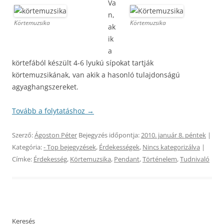
Va
n,
Körtemuzsika
Körtemuzsika
ak
ik
a
körtefából készült 4-6 lyukú sípokat tartják
körtemuzsikának, van akik a hasonló tulajdonságú
agyaghangszereket.
Tovább a folytatáshoz
→
Szerző:
Ágoston Péter
Bejegyzés időpontja:
2010. január 8. péntek
|
Kategória:
- Top bejegyzések
,
Érdekességek
,
Nincs kategorizálva
|
Címke:
Érdekesség
,
Körtemuzsika
,
Pendant
,
Történelem
,
Tudnivaló
Keresés