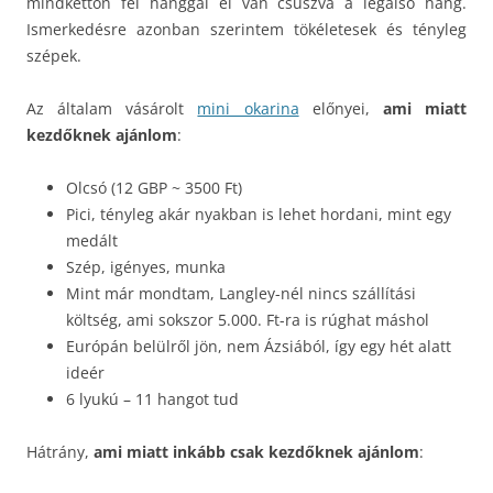
mindkettőn fél hanggal el van csúszva a legalsó hang.
Ismerkedésre azonban szerintem tökéletesek és tényleg
szépek.
Az általam vásárolt
mini okarina
előnyei,
ami miatt
kezdőknek ajánlom
:
Olcsó (12 GBP ~ 3500 Ft)
Pici, tényleg akár nyakban is lehet hordani, mint egy
medált
Szép, igényes, munka
Mint már mondtam, Langley-nél nincs szállítási
költség, ami sokszor 5.000. Ft-ra is rúghat máshol
Európán belülről jön, nem Ázsiából, így egy hét alatt
ideér
6 lyukú – 11 hangot tud
Hátrány,
ami miatt inkább csak kezdőknek ajánlom
: