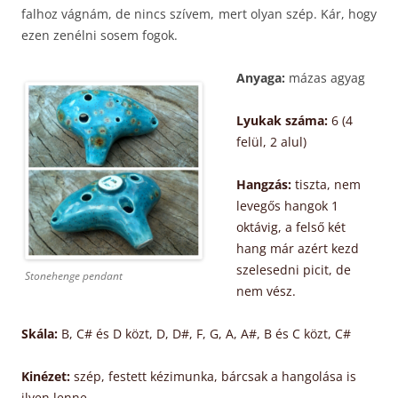
falhoz vágnám, de nincs szívem, mert olyan szép. Kár, hogy
ezen zenélni sosem fogok.
Anyaga:
mázas agyag
Lyukak száma:
6 (4
felül, 2 alul)
Hangzás:
tiszta, nem
levegős hangok 1
oktávig, a felső két
hang már azért kezd
szelesedni picit, de
Stonehenge pendant
nem vész.
Skála:
B, C# és D közt, D, D#, F, G, A, A#, B és C közt, C#
Kinézet:
szép, festett kézimunka, bárcsak a hangolása is
ilyen lenne.