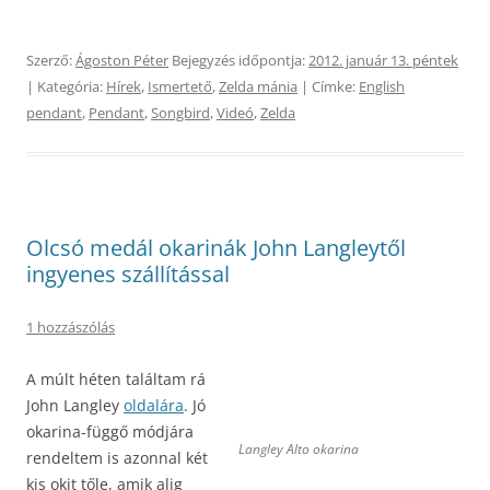
Szerző:
Ágoston Péter
Bejegyzés időpontja:
2012. január 13. péntek
| Kategória:
Hírek
,
Ismertető
,
Zelda mánia
| Címke:
English
pendant
,
Pendant
,
Songbird
,
Videó
,
Zelda
Olcsó medál okarinák John Langleytől
ingyenes szállítással
1 hozzászólás
A múlt héten találtam rá
John Langley
oldalára
. Jó
okarina-függő módjára
Langley Alto okarina
rendeltem is azonnal két
kis okit tőle, amik alig