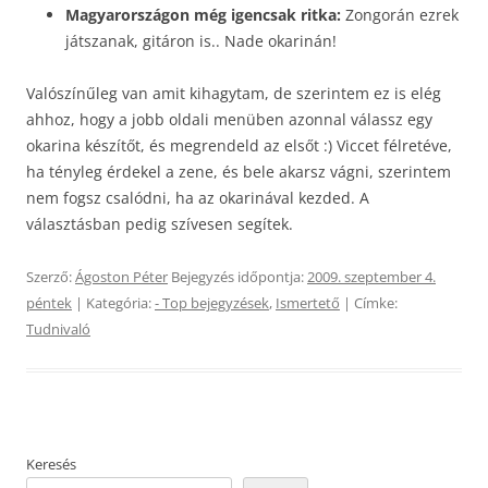
Magyarországon még igencsak ritka:
Zongorán ezrek
játszanak, gitáron is.. Nade okarinán!
Valószínűleg van amit kihagytam, de szerintem ez is elég
ahhoz, hogy a jobb oldali menüben azonnal válassz egy
okarina készítőt, és megrendeld az elsőt :) Viccet félretéve,
ha tényleg érdekel a zene, és bele akarsz vágni, szerintem
nem fogsz csalódni, ha az okarinával kezded. A
választásban pedig szívesen segítek.
Szerző:
Ágoston Péter
Bejegyzés időpontja:
2009. szeptember 4.
péntek
| Kategória:
- Top bejegyzések
,
Ismertető
| Címke:
Tudnivaló
Keresés