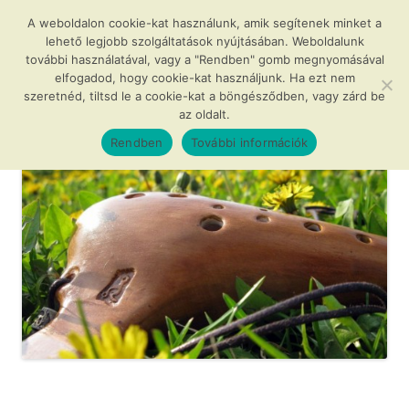
Kilépés
a
A weboldalon cookie-kat használunk, amik segítenek minket a
Agócs és a varázslatos okarínák
tartalomba
lehető legjobb szolgáltatások nyújtásában. Weboldalunk
további használatával, vagy a "Rendben" gomb megnyomásával
…avagy az okarína az új furulya!
elfogadod, hogy cookie-kat használjunk. Ha ezt nem
szeretnéd, tiltsd le a cookie-kat a böngésződben, vagy zárd be
az oldalt.
Menü
Rendben
További információk