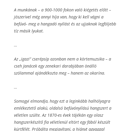
A munkának – a 900-1000 fokon való kiégetés előtt –
jószerivel még annyi híja van, hogy ki kell vágni a
befúvó- meg a hangadó nyílást és az ujjaknak legföljebb
tíz másik lyukat.
…
Az „igazi” cserépsíp azonban nem a körtemuzsika – a
cseh Janácek egy zenekari darabjában önálló
szólammal ajándékozta meg – hanem az okarína.
…
Somogyi elmondja, hogy ezt a leginkább halhólyagra
emlékeztető alakú, oldalsó befúvónyílású hangszert a
véletlen szülte. Az 1870-es évek tájékán egy olasz
hangszerkészítő fia véletlenül eltört egy fából készült
kürtfélét. Próbálta megjavítani, a hiányt agyaggal