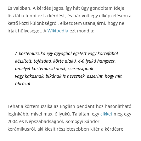
És valóban. A kérdés jogos, így hát úgy gondoltam ideje
tisztába tenni ezt a kérdést, és bár volt egy elképzelésem a
kettő közti különbségről, elkezdtem utánajárni, hogy ne
írjak hülyeséget. A
Wikipedia
ezt mondja:
A körtemuzsika egy
agyagból
égetett vagy
körtefából
készített, tojásdad, körte alakú, 4-6 lyukú hangszer,
amelyet körtemuzsikának, cserépsípnak
vagy kakasnak, bikának is neveznek, aszerint, hogy mit
ábrázol.
Tehát a körtemuzsika az English pendant-hoz hasonlítható
leginkább, mivel max. 6 lyukú. Találtam egy
cikket
még egy
2004-es Népszabadságból, Somogyi Sándor
kerámikusról, aki kicsit részletesebben kitér a kérdésre: