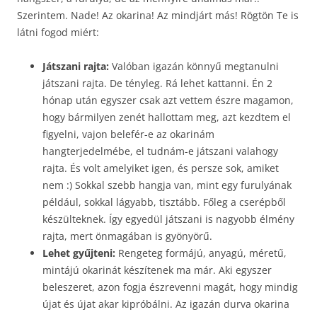
Szerintem. Nade! Az okarina! Az mindjárt más! Rögtön Te is
látni fogod miért:
Játszani rajta
:
Valóban igazán könnyű megtanulni
játszani rajta. De tényleg. Rá lehet kattanni. Én 2
hónap után egyszer csak azt vettem észre magamon,
hogy bármilyen zenét hallottam meg, azt kezdtem el
figyelni, vajon belefér-e az okarinám
hangterjedelmébe, el tudnám-e játszani valahogy
rajta. És volt amelyiket igen, és persze sok, amiket
nem :) Sokkal szebb hangja van, mint egy furulyának
például, sokkal lágyabb, tisztább. Főleg a cserépből
készülteknek. Így egyedül játszani is nagyobb élmény
rajta, mert önmagában is gyönyörű.
Lehet gyűjteni:
Rengeteg formájú, anyagú, méretű,
mintájú okarinát készítenek ma már. Aki egyszer
beleszeret, azon fogja észrevenni magát, hogy mindig
újat és újat akar kipróbálni. Az igazán durva okarina