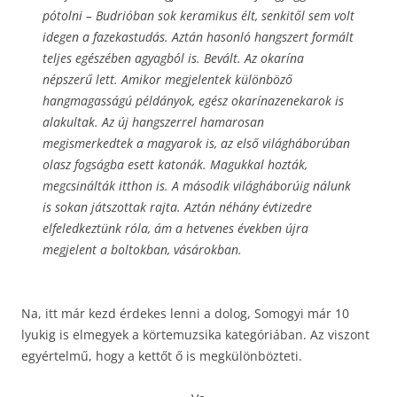
pótolni – Budrióban sok keramikus élt, senkitől sem volt
idegen a fazekastudás. Aztán hasonló hangszert formált
teljes egészében agyagból is. Bevált. Az okarína
népszerű lett. Amikor megjelentek különböző
hangmagasságú példányok, egész okarínazenekarok is
alakultak. Az új hangszerrel hamarosan
megismerkedtek a magyarok is, az első világháborúban
olasz fogságba esett katonák. Magukkal hozták,
megcsinálták itthon is. A második világháborúig nálunk
is sokan játszottak rajta. Aztán néhány évtizedre
elfeledkeztünk róla, ám a hetvenes években újra
megjelent a boltokban, vásárokban.
Na, itt már kezd érdekes lenni a dolog, Somogyi már 10
lyukig is elmegyek a körtemuzsika kategóriában. Az viszont
egyértelmű, hogy a kettőt ő is megkülönbözteti.