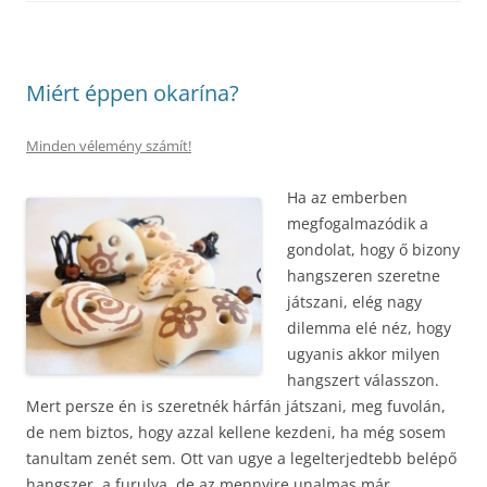
Miért éppen okarína?
Minden vélemény számít!
Ha az emberben
megfogalmazódik a
gondolat, hogy ő bizony
hangszeren szeretne
játszani, elég nagy
dilemma elé néz, hogy
ugyanis akkor milyen
hangszert válasszon.
Mert persze én is szeretnék hárfán játszani, meg fuvolán,
de nem biztos, hogy azzal kellene kezdeni, ha még sosem
tanultam zenét sem. Ott van ugye a legelterjedtebb belépő
hangszer, a furulya, de az mennyire unalmas már..