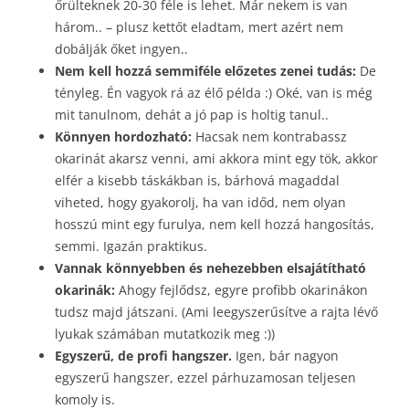
őrülteknek 20-30 féle is lehet. Már nekem is van
három.. – plusz kettőt eladtam, mert azért nem
dobálják őket ingyen..
Nem kell hozzá semmiféle előzetes zenei tudás:
De
tényleg. Én vagyok rá az élő példa :) Oké, van is még
mit tanulnom, dehát a jó pap is holtig tanul..
Könnyen hordozható:
Hacsak nem kontrabassz
okarinát akarsz venni, ami akkora mint egy tök, akkor
elfér a kisebb táskákban is, bárhová magaddal
viheted, hogy gyakorolj, ha van időd, nem olyan
hosszú mint egy furulya, nem kell hozzá hangosítás,
semmi. Igazán praktikus.
Vannak könnyebben és nehezebben elsajátítható
okarinák:
Ahogy fejlődsz, egyre profibb okarinákon
tudsz majd játszani. (Ami leegyszerűsítve a rajta lévő
lyukak számában mutatkozik meg :))
Egyszerű, de profi hangszer.
Igen, bár nagyon
egyszerű hangszer, ezzel párhuzamosan teljesen
komoly is.