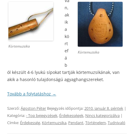
Va
n,
ak
ik
a
kö
rt
Körtemuzsika
ef
Körtemuzsika
á
b
ól készült 4-6 lyukú sípokat tartják körtemuzsikának, van
akik a hasonló tulajdonságú agyaghangszereket.
Tovább a folytatáshoz
→
Szerző:
Ágoston Péter
Bejegyzés időpontja:
2010. január 8. péntek
|
Kategória:
- Top bejegyzések
,
Érdekességek
,
Nincs kategorizálva
|
Címke:
Érdekesség
,
Körtemuzsika
,
Pendant
,
Történelem
,
Tudnivaló