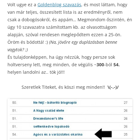
Volt ugye ez a
Goldenblog szavazás
, és most láttam, hogy
van már teljes, összesített lista is az eredményről, nem
csak a dobogósokról, és appám… Megmondom őszintén, én
úgy 10 szavazatra számítottam kb. az olvasottságom
alapján, szóval rendesen meglepődtem ezzen a 25-ön.
Öröm és bódottá! :)
(Na, jövőre egy duplázásban benne
vagytok? ;)
És tulajdonképpen, ha úgy nézzük, hogy persze sok
holtverseny lett, meg minden, de végülis ~
300
-ból
54.
helyen landolni az.. tök jó!!!
Szeretlek Titeket, és köszi meg minden!!
\(-.-)/