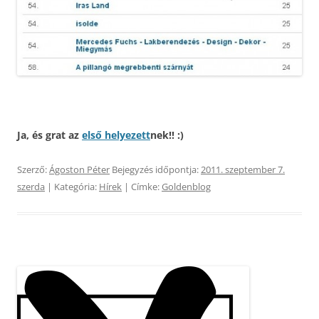
Ja, és grat az
első helyezett
nek!! :)
Szerző:
Ágoston Péter
Bejegyzés időpontja:
2011. szeptember 7.
szerda
| Kategória:
Hírek
| Címke:
Goldenblog