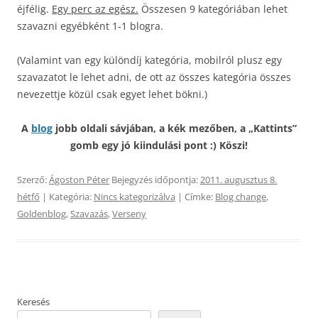
éjfélig.
Egy perc az egész.
Összesen 9 kategóriában lehet
szavazni egyébként 1-1 blogra.
(Valamint van egy különdíj kategória, mobilról plusz egy
szavazatot le lehet adni, de ott az összes kategória összes
nevezettje közül csak egyet lehet bökni.)
A
blog
jobb oldali sávjában, a kék mezőben, a „Kattints”
gomb egy jó kiindulási pont :) Köszi!
Szerző:
Ágoston Péter
Bejegyzés időpontja:
2011. augusztus 8.
hétfő
| Kategória:
Nincs kategorizálva
| Címke:
Blog change
,
Goldenblog
,
Szavazás
,
Verseny
Keresés