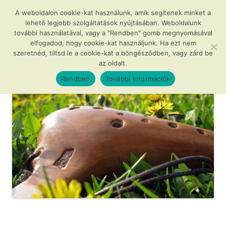
Kilépés
a
A weboldalon cookie-kat használunk, amik segítenek minket a
Agócs és a varázslatos okarínák
tartalomba
lehető legjobb szolgáltatások nyújtásában. Weboldalunk
további használatával, vagy a "Rendben" gomb megnyomásával
…avagy az okarína az új furulya!
elfogadod, hogy cookie-kat használjunk. Ha ezt nem
szeretnéd, tiltsd le a cookie-kat a böngésződben, vagy zárd be
az oldalt.
Menü
Rendben
További információk