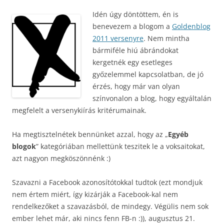
Idén úgy döntöttem, én is
benevezem a blogom a
Goldenblog
2011 versenyre
. Nem mintha
bármiféle hiú ábrándokat
kergetnék egy esetleges
győzelemmel kapcsolatban, de jó
érzés, hogy már van olyan
színvonalon a blog, hogy egyáltalán
megfelelt a versenykiírás kritérumainak.
Ha megtisztelnétek bennünket azzal, hogy az „
Egyéb
blogok
” kategóriában mellettünk teszitek le a voksaitokat,
azt nagyon megköszönnénk :)
Szavazni a Facebook azonosítótokkal tudtok (ezt mondjuk
nem értem miért, így kizárják a Facebook-kal nem
rendelkezőket a szavazásból, de mindegy. Végülis nem sok
ember lehet már, aki nincs fenn FB-n :)), augusztus 21.