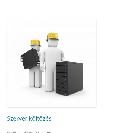
Szerver költözés
Minden vélemény számít!