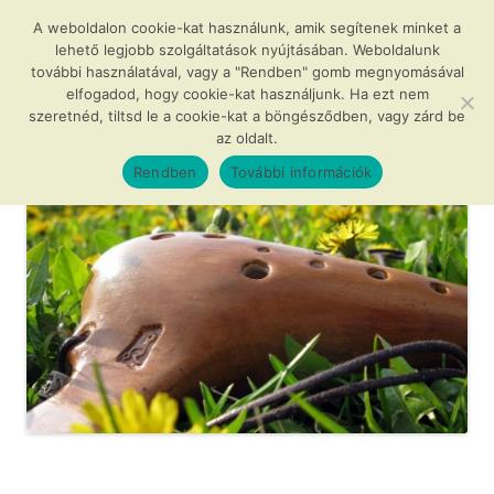
Kilépés
a
A weboldalon cookie-kat használunk, amik segítenek minket a
Agócs és a varázslatos okarínák
tartalomba
lehető legjobb szolgáltatások nyújtásában. Weboldalunk
további használatával, vagy a "Rendben" gomb megnyomásával
…avagy az okarína az új furulya!
elfogadod, hogy cookie-kat használjunk. Ha ezt nem
szeretnéd, tiltsd le a cookie-kat a böngésződben, vagy zárd be
az oldalt.
Menü
Rendben
További információk