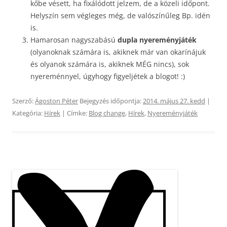
kőbe vésett, ha fixálódott jelzem, de a közeli időpont.
Helyszín sem végleges még, de valószínűleg Bp. idén
is.
Hamarosan nagyszabású
dupla nyereményjáték
(olyanoknak számára is, akiknek már van okarínájuk
és olyanok számára is, akiknek MÉG nincs), sok
nyereménnyel, úgyhogy figyeljétek a blogot! :)
Szerző:
Ágoston Péter
Bejegyzés időpontja:
2014. május 27. kedd
|
Kategória:
Hírek
| Címke:
Blog change
,
Hírek
,
Nyereményjáték