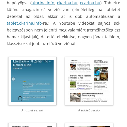
bepötyögve (
okarina.info
,
okarina.hu
,
ocarina.hu
). Tabletre
külön, „magazinos” verzió van (elméletileg ha tabletet
detektál az oldal, akkor át is dob automatikusan a
tablet.okarina.info
-ra.) A Youtube videókat sajnos sok
bejegyzésben nem jeleníti meg valamiért (remélhetőleg ezt
hamar kijavítják), de ettől eltekintve, nagyon jónak találom,
klasszisokkal jobb az előző verziónál.
A tablet verzió
A tablet verzió