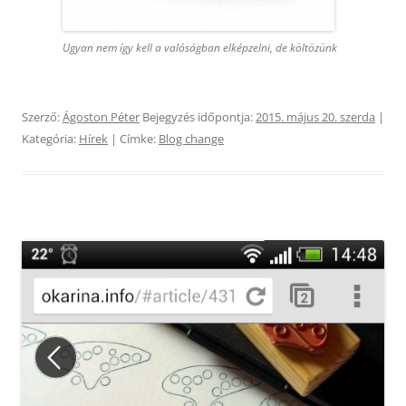
Ugyan nem így kell a valóságban elképzelni, de költözünk
Szerző:
Ágoston Péter
Bejegyzés időpontja:
2015. május 20. szerda
|
Kategória:
Hírek
| Címke:
Blog change