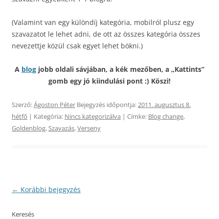
(Valamint van egy különdíj kategória, mobilról plusz egy
szavazatot le lehet adni, de ott az összes kategória összes
nevezettje közül csak egyet lehet bökni.)
A
blog
jobb oldali sávjában, a kék mezőben, a „Kattints”
gomb egy jó kiindulási pont :) Köszi!
Szerző:
Ágoston Péter
Bejegyzés időpontja:
2011. augusztus 8.
hétfő
| Kategória:
Nincs kategorizálva
| Címke:
Blog change
,
Goldenblog
,
Szavazás
,
Verseny
Bejegyzés
←
Korábbi bejegyzés
navigáció
Keresés