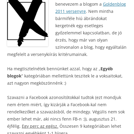
benevezem a blogom a
Goldenblog
2011 versenyre
. Nem mintha
bármiféle hiú ábrándokat
kergetnék egy esetleges
győzelemmel kapcsolatban, de jó
érzés, hogy már van olyan
színvonalon a blog, hogy egyáltalán
megfelelt a versenykiírás kritérumainak.
Ha megtisztelnétek bennünket azzal, hogy az „
Egyéb
blogok
” kategóriában mellettünk teszitek le a voksaitokat,
azt nagyon megköszönnénk :)
Szavazni a Facebook azonosítótokkal tudtok (ezt mondjuk
nem értem miért, így kizárják a Facebook-kal nem
rendelkezőket a szavazásból, de mindegy. Végülis nem sok
ember lehet már, aki nincs fenn FB-n :)), augusztus 21.
éjfélig.
Egy perc az egész.
Összesen 9 kategóriában lehet
szavazni egyébként 1-1 blogra.