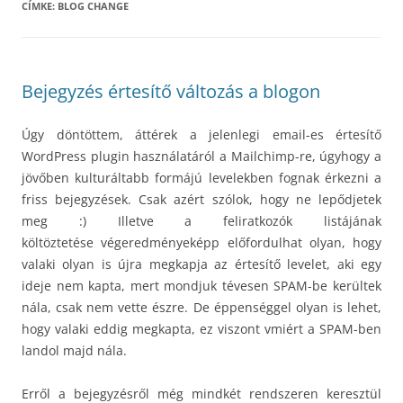
CÍMKE:
BLOG CHANGE
Bejegyzés értesítő változás a blogon
Úgy döntöttem, áttérek a jelenlegi email-es értesítő
WordPress plugin használatáról a Mailchimp-re, úgyhogy a
jövőben kulturáltabb formájú levelekben fognak érkezni a
friss bejegyzések. Csak azért szólok, hogy ne lepődjetek
meg :) Illetve a feliratkozók listájának
költöztetése végeredményeképp előfordulhat olyan, hogy
valaki olyan is újra megkapja az értesítő levelet, aki egy
ideje nem kapta, mert mondjuk tévesen SPAM-be kerültek
nála, csak nem vette észre. De éppenséggel olyan is lehet,
hogy valaki eddig megkapta, ez viszont vmiért a SPAM-ben
landol majd nála.
Erről a bejegyzésről még mindkét rendszeren keresztül