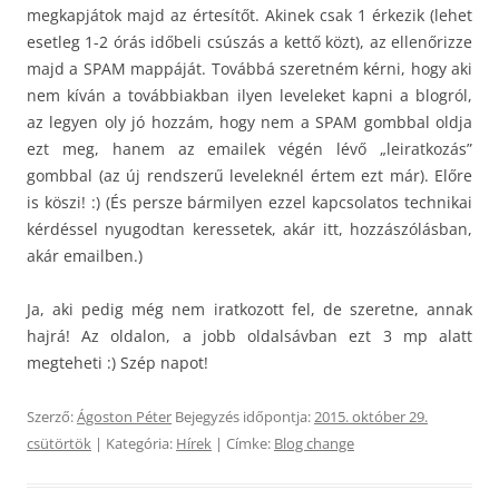
megkapjátok majd az értesítőt. Akinek csak 1 érkezik (lehet
esetleg 1-2 órás időbeli csúszás a kettő közt), az ellenőrizze
majd a SPAM mappáját. Továbbá szeretném kérni, hogy aki
nem kíván a továbbiakban ilyen leveleket kapni a blogról,
az legyen oly jó hozzám, hogy nem a SPAM gombbal oldja
ezt meg, hanem az emailek végén lévő „leiratkozás”
gombbal (az új rendszerű leveleknél értem ezt már). Előre
is köszi! :) (És persze bármilyen ezzel kapcsolatos technikai
kérdéssel nyugodtan keressetek, akár itt, hozzászólásban,
akár emailben.)
Ja, aki pedig még nem iratkozott fel, de szeretne, annak
hajrá! Az oldalon, a jobb oldalsávban ezt 3 mp alatt
megteheti :) Szép napot!
Szerző:
Ágoston Péter
Bejegyzés időpontja:
2015. október 29.
csütörtök
| Kategória:
Hírek
| Címke:
Blog change