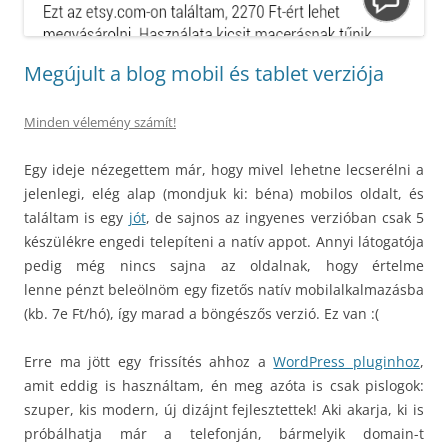
Megújult a blog mobil és tablet verziója
Minden vélemény számít!
Egy ideje nézegettem már, hogy mivel lehetne lecserélni a
jelenlegi, elég alap (mondjuk ki: béna) mobilos oldalt, és
találtam is egy
jót
, de sajnos az ingyenes verzióban csak 5
készülékre engedi telepíteni a natív appot. Annyi látogatója
pedig még nincs sajna az oldalnak, hogy értelme
lenne pénzt beleölnöm egy fizetős natív mobilalkalmazásba
(kb. 7e Ft/hó), így marad a böngészős verzió. Ez van :(
Erre ma jött egy frissítés ahhoz a
WordPress pluginhoz
,
amit eddig is használtam, én meg azóta is csak pislogok:
szuper, kis modern, új dizájnt fejlesztettek! Aki akarja, ki is
próbálhatja már a telefonján, bármelyik domain-t