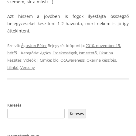
szemem, sír a másik…)
Azt hiszem a jövőben is fogok ilyesfajta összegző
bejegyzéseket készíteni 1-2 havonta, mert nekem is jó így
áttekinteni.
Szerző:
Ágoston Péter
Bejegyzés időpontja:
2010. november 15.
hétfő
| Kategória:
Agócs
,
Érdekességek
,
Ismertető
,
Okarina
készítés
,
Videók
| Címke:
blo
,
OcAwareness
,
Okarina készítés
,
tilinkó
,
Verseny
Keresés
Keresés