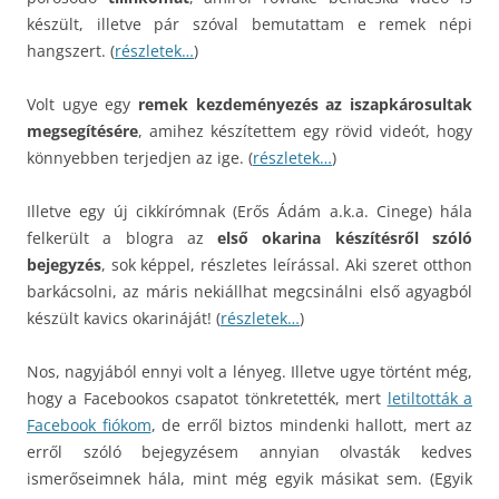
készült, illetve pár szóval bemutattam e remek népi
hangszert. (
részletek…
)
Volt ugye egy
remek kezdeményezés az iszapkárosultak
megsegítésére
, amihez készítettem egy rövid videót, hogy
könnyebben terjedjen az ige. (
részletek…
)
Illetve egy új cikkírómnak (Erős Ádám a.k.a. Cinege) hála
felkerült a blogra az
első okarina készítésről szóló
bejegyzés
, sok képpel, részletes leírással. Aki szeret otthon
barkácsolni, az máris nekiállhat megcsinálni első agyagból
készült kavics okarináját! (
részletek…
)
Nos, nagyjából ennyi volt a lényeg. Illetve ugye történt még,
hogy a Facebookos csapatot tönkretették, mert
letiltották a
Facebook fiókom
, de erről biztos mindenki hallott, mert az
erről szóló bejegyzésem annyian olvasták kedves
ismerőseimnek hála, mint még egyik másikat sem. (Egyik