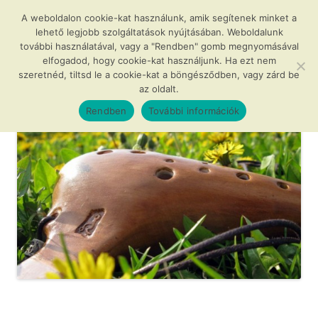
Kilépés
a
A weboldalon cookie-kat használunk, amik segítenek minket a
Agócs és a varázslatos okarínák
tartalomba
lehető legjobb szolgáltatások nyújtásában. Weboldalunk
további használatával, vagy a "Rendben" gomb megnyomásával
…avagy az okarína az új furulya!
elfogadod, hogy cookie-kat használjunk. Ha ezt nem
szeretnéd, tiltsd le a cookie-kat a böngésződben, vagy zárd be
az oldalt.
Menü
Rendben
További információk