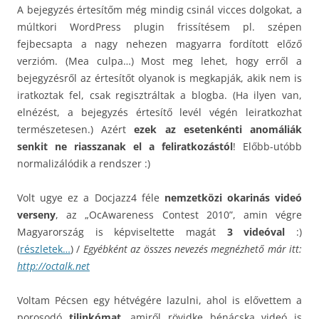
A bejegyzés értesítőm még mindig csinál vicces dolgokat, a
múltkori WordPress plugin frissítésem pl. szépen
fejbecsapta a nagy nehezen magyarra fordított előző
verzióm. (Mea culpa…) Most meg lehet, hogy erről a
bejegyzésről az értesítőt olyanok is megkapják, akik nem is
iratkoztak fel, csak regisztráltak a blogba. (Ha ilyen van,
elnézést, a bejegyzés értesítő levél végén leiratkozhat
természetesen.) Azért
ezek az esetenkénti anomáliák
senkit ne riasszanak el a feliratkozástól
! Előbb-utóbb
normalizálódik a rendszer :)
Volt ugye ez a Docjazz4 féle
nemzetközi okarinás videó
verseny
, az „OcAwareness Contest 2010”, amin végre
Magyarország is képviseltette magát
3 videóval
:)
(
részletek…
) /
Egyébként az összes nevezés megnézhető már itt:
http://octalk.net
Voltam Pécsen egy hétvégére lazulni, ahol is elővettem a
porosodó
tilinkómat
, amiről rövidke bénácska videó is