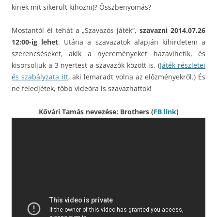
kinek mit sikerült kihozni)? Összbenyomás?
Mostantól él tehát a „Szavazós játék”,
szavazni 2014.07.26
12:00-ig lehet
. Utána a szavazatok alapján kihirdetem a
szerencséseket, akik a nyereményeket hazavihetik, és
kisorsoljuk a 3 nyertest a szavazók között is. (
Játék részletei
és szabályzata
itt
, aki lemaradt volna az előzményekről.) És
ne feledjétek, több videóra is szavazhattok!
Kővári Tamás nevezése: Brothers (
FB link
)