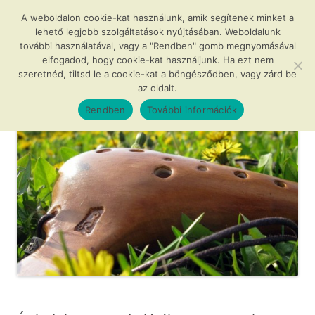
Kilépés
a
A weboldalon cookie-kat használunk, amik segítenek minket a
Agócs és a varázslatos okarínák
tartalomba
lehető legjobb szolgáltatások nyújtásában. Weboldalunk
további használatával, vagy a "Rendben" gomb megnyomásával
…avagy az okarína az új furulya!
elfogadod, hogy cookie-kat használjunk. Ha ezt nem
szeretnéd, tiltsd le a cookie-kat a böngésződben, vagy zárd be
az oldalt.
Menü
Rendben
További információk