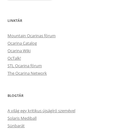
LINKTÁR
Mountain Ocarinas fórum
Ocarina Catalog
Ocarina Wiki
OcTalk!
STL Ocarina fórum
The Ocarina Network
BLOGTÁR
A világ egy kritikus újságíró szemével
Solaris Mediball
Sünbarát