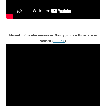
Németh Kornélia nevezése: Bródy János – Ha én rózsa
volnék (
FB link
)