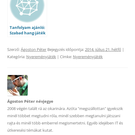
Tanfolyam ajánló:
Szabad hang-játék
Szerző:
Ágoston Péter
Bejegyzés időpontja:
2014. július 21. hétfő
|
Kategória:
Nyereményjáték
| Címke:
Nyereményjáték
Ágoston Péter névjegye
2008 végén talált rá az okarinára. Azóta "megszállottan" igyekszik
minél többet megtudni róla, minél szebben megtanulni játszani
rajta és minél több emberrel megismertetni. Egyéb idejében IT és
útkeresési témákat kutat.