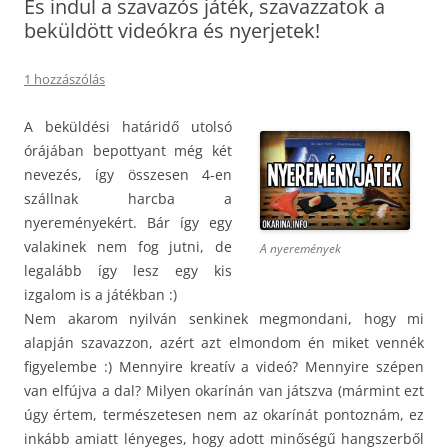
És indul a szavazós játék, szavazzatok a
beküldött videókra és nyerjetek!
1 hozzászólás
A beküldési határidő utolsó
órájában bepottyant még két
nevezés, így összesen 4-en
szállnak harcba a
nyereményekért. Bár így egy
valakinek nem fog jutni, de
A nyeremények
legalább így lesz egy kis
izgalom is a játékban :)
Nem akarom nyilván senkinek megmondani, hogy mi
alapján szavazzon, azért azt elmondom én miket vennék
figyelembe :) Mennyire kreatív a videó? Mennyire szépen
van elfújva a dal? Milyen okarínán van játszva (mármint ezt
úgy értem, természetesen nem az okarínát pontoznám, ez
inkább amiatt lényeges, hogy adott minőségű hangszerből