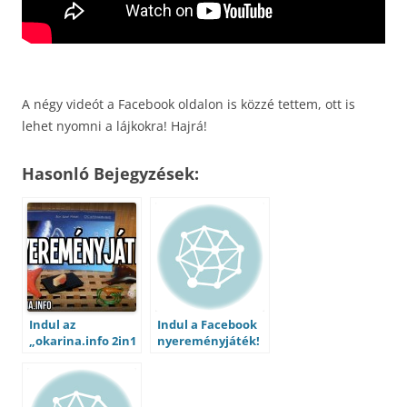
A négy videót a Facebook oldalon is közzé tettem, ott is
lehet nyomni a lájkokra! Hajrá!
Hasonló Bejegyzések:
Indul az
Indul a Facebook
„okarina.info 2in1
nyereményjáték!
nyereményjáték”
:)