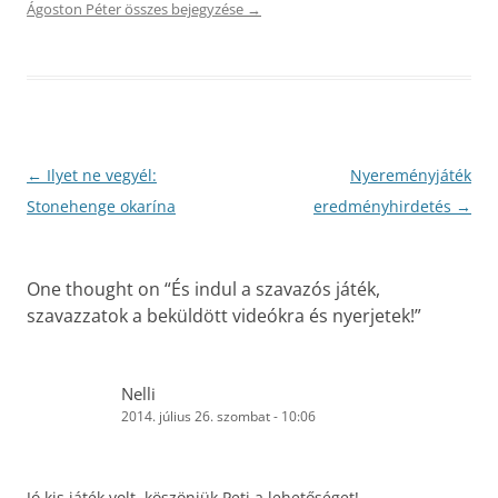
Ágoston Péter összes bejegyzése
→
Bejegyzés
←
Ilyet ne vegyél:
Nyereményjáték
navigáció
Stonehenge okarína
eredményhirdetés
→
One thought on “
És indul a szavazós játék,
szavazzatok a beküldött videókra és nyerjetek!
”
Nelli
2014. július 26. szombat - 10:06
Jó kis játék volt, köszönjük Peti a lehetőséget!