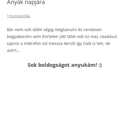
Anyák napjára
1 hozzászólás
Bár nem volt időm végig megtanulni és rendesen
begyakorolni sem (hirtelen jött ötlet volt ez ma), ráadásul
sajnos a mikrofon túl messze került így halk is lett, de
azért…
Sok boldogságot anyukám! :)