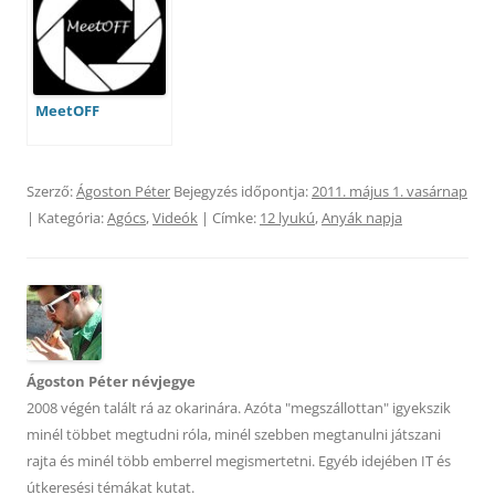
MeetOFF
Szerző:
Ágoston Péter
Bejegyzés időpontja:
2011. május 1. vasárnap
| Kategória:
Agócs
,
Videók
| Címke:
12 lyukú
,
Anyák napja
Ágoston Péter névjegye
2008 végén talált rá az okarinára. Azóta "megszállottan" igyekszik
minél többet megtudni róla, minél szebben megtanulni játszani
rajta és minél több emberrel megismertetni. Egyéb idejében IT és
útkeresési témákat kutat.