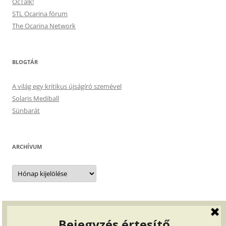
OcTalk!
STL Ocarina fórum
The Ocarina Network
BLOGTÁR
A világ egy kritikus újságíró szemével
Solaris Mediball
Sünbarát
ARCHÍVUM
Archívum
BEJELENTKEZÉS, …