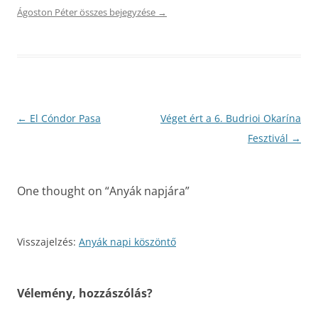
Ágoston Péter összes bejegyzése
→
Bejegyzés
←
El Cóndor Pasa
Véget ért a 6. Budrioi Okarína
navigáció
Fesztivál
→
One thought on “
Anyák napjára
”
Visszajelzés:
Anyák napi köszöntő
Vélemény, hozzászólás?