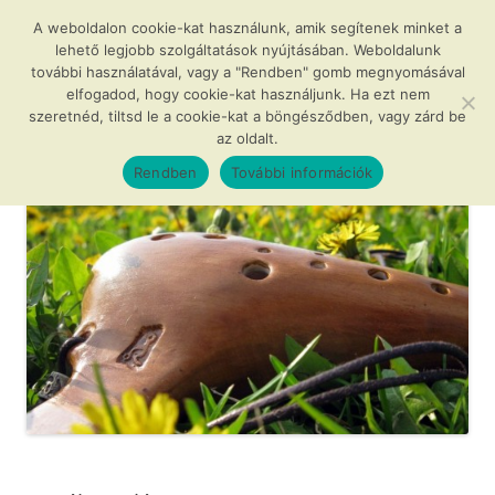
Kilépés
a
A weboldalon cookie-kat használunk, amik segítenek minket a
Agócs és a varázslatos okarínák
tartalomba
lehető legjobb szolgáltatások nyújtásában. Weboldalunk
további használatával, vagy a "Rendben" gomb megnyomásával
…avagy az okarína az új furulya!
elfogadod, hogy cookie-kat használjunk. Ha ezt nem
szeretnéd, tiltsd le a cookie-kat a böngésződben, vagy zárd be
az oldalt.
Menü
Rendben
További információk