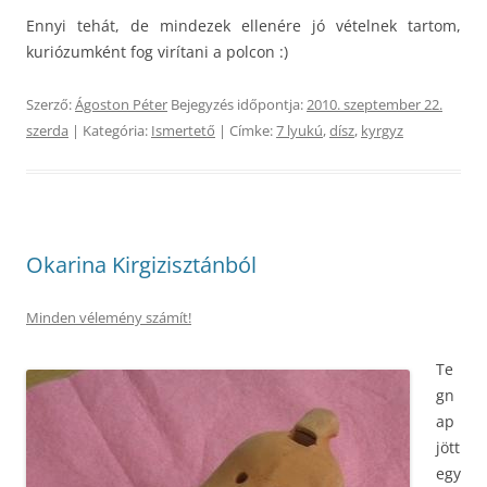
Ennyi tehát, de mindezek ellenére jó vételnek tartom,
kuriózumként fog virítani a polcon :)
Szerző:
Ágoston Péter
Bejegyzés időpontja:
2010. szeptember 22.
szerda
| Kategória:
Ismertető
| Címke:
7 lyukú
,
dísz
,
kyrgyz
Okarina Kirgizisztánból
Minden vélemény számít!
Te
gn
ap
jött
egy