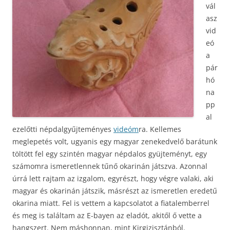
vál
asz
vid
eó
a
pár
hó
na
pp
al
ezelőtti népdalgyűjteményes
videóm
ra. Kellemes
meglepetés volt, ugyanis egy magyar zenekedvelő barátunk
töltött fel egy szintén magyar népdalos gyüjteményt, egy
számomra ismeretlennek tűnő okarinán játszva. Azonnal
úrrá lett rajtam az izgalom, egyrészt, hogy végre valaki, aki
magyar és okarinán játszik, másrészt az ismeretlen eredetű
okarina miatt. Fel is vettem a kapcsolatot a fiatalemberrel
és meg is találtam az E-bayen az eladót, akitől ő vette a
hangszert. Nem máshonnan, mint Kirgizisztánból.