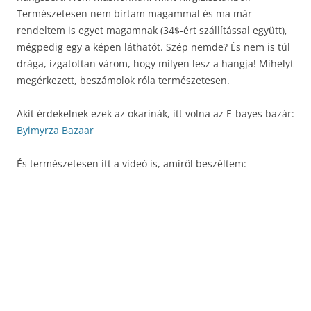
Természetesen nem bírtam magammal és ma már
rendeltem is egyet magamnak (34$-ért szállítással együtt),
mégpedig egy a képen láthatót. Szép nemde? És nem is túl
drága, izgatottan várom, hogy milyen lesz a hangja! Mihelyt
megérkezett, beszámolok róla természetesen.
Akit érdekelnek ezek az okarinák, itt volna az E-bayes bazár:
Byimyrza Bazaar
És természetesen itt a videó is, amiről beszéltem: