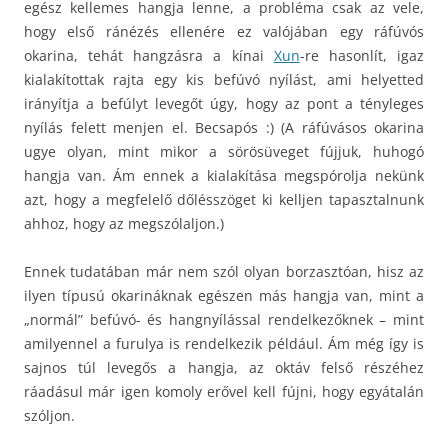
egész kellemes hangja lenne, a probléma csak az vele,
hogy első ránézés ellenére ez valójában egy ráfúvós
okarina, tehát hangzásra a kínai
Xun
-re hasonlít, igaz
kialakítottak rajta egy kis befúvó nyílást, ami helyetted
irányítja a befúlyt levegőt úgy, hogy az pont a tényleges
nyílás felett menjen el. Becsapós :) (A ráfúvásos okarina
ugye olyan, mint mikor a sörösüveget fújjuk, huhogó
hangja van. Ám ennek a kialakítása megspórolja nekünk
azt, hogy a megfelelő dőlésszöget ki kelljen tapasztalnunk
ahhoz, hogy az megszólaljon.)
Ennek tudatában már nem szól olyan borzasztóan, hisz az
ilyen típusú okarináknak egészen más hangja van, mint a
„normál” befúvó- és hangnyílással rendelkezőknek – mint
amilyennel a furulya is rendelkezik például. Ám még így is
sajnos túl levegős a hangja, az oktáv felső részéhez
ráadásul már igen komoly erővel kell fújni, hogy egyátalán
szóljon.