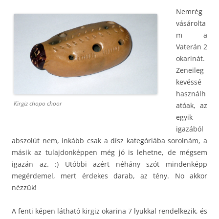
Nemrég
vásárolta
m a
Vaterán 2
okarinát.
Zeneileg
kevéssé
használh
Kirgiz chopo choor
atóak, az
egyik
igazából
abszolút nem, inkább csak a dísz kategóriába sorolnám, a
másik az tulajdonképpen még jó is lehetne, de mégsem
igazán az. :) Utóbbi azért néhány szót mindenképp
megérdemel, mert érdekes darab, az tény. No akkor
nézzük!
A fenti képen látható kirgiz okarina 7 lyukkal rendelkezik, és