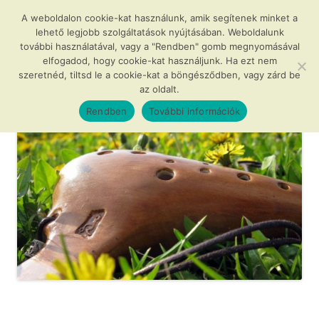
Kilépés
a
A weboldalon cookie-kat használunk, amik segítenek minket a
Agócs és a varázslatos okarínák
tartalomba
lehető legjobb szolgáltatások nyújtásában. Weboldalunk
további használatával, vagy a "Rendben" gomb megnyomásával
…avagy az okarína az új furulya!
elfogadod, hogy cookie-kat használjunk. Ha ezt nem
szeretnéd, tiltsd le a cookie-kat a böngésződben, vagy zárd be
az oldalt.
Menü
Rendben
További információk