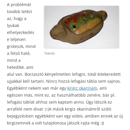
A problémát
tovább tetézi
az, hogy a
lyukak
elhelyezkedés
e teljesen
groteszk, mind
a felső haté,
Teknős
mind a
hetediké, ami
alul van. Borzasztó kényelmetlen lefogni, totál kitekeredett
ujjakkal kell tartani. Nincs hozzá lefogási tábla sem sajnos.
Egyébként nekem van már egy
kirgiz okarinám
, ami
egészen más, mint ez, az használhatóbb zenére, bár pl.
lefogási táblát ahhoz sem kaptam anno. Úgy látszik ez
arrafelé nem divat :) (A másik kirgiz okarinámról szóló
bejegyzésben egyébként van egy videó, amiben ennek az új
kirgizemnek a volt tulajdonosa játszik rajta még :))