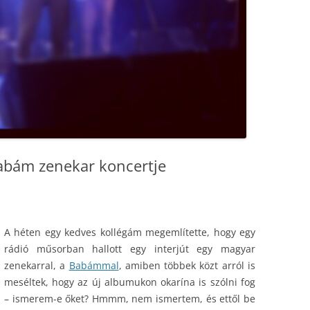
Babám zenekar koncertje
A héten egy kedves kollégám megemlítette, hogy egy
rádió műsorban hallott egy interjút egy magyar
zenekarral, a
Babámmal
, amiben többek közt arról is
meséltek, hogy az új albumukon okarína is szólni fog
– ismerem-e őket? Hmmm, nem ismertem, és ettől be