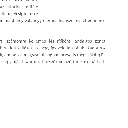
z okarína, miféle
dtam elcsípni erre
m majd még valahogy elérni a leányzót és feltenni neki
rt, számomra kellemes kis (főként) andalgós zenét
hetetlen kelléke), jó, hogy így véletlen rájuk akadtam –
k, amiben a megszállottságom tárgya is megszólal :) Ez
 de egy másik számukat beszúrom azért nektek, hátha ti