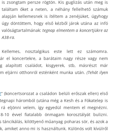
is zsongtam persze rögtön. Kis guglizás után meg is
találtam őket a neten, a néhány fellelhető számuk
alapján kellemesnek is ítéltem a zenéjüket, úgyhogy
úgy döntöttem, hogy első kézből járok utána az infó
valóságtartalmának:
tegnap elmentem a koncertjükre az
A38-ra.
Kellemes, nosztalgikus este lett ez számomra.
már el koncertekre, a barátaim nagy része vagy nem
 alapított családot, kisgyerek, stb, másrészt már
ám eljárni otthonról esténként munka után.
(Tehát ilyen
!
” (koncertsorozat a családon belüli erőszak ellen) első
 a tegnapi háromból (utána még a Kesh és a Fókatelep is
rt rá eljönni velem, így egyedül mentem el megnézni.
 8-10 évvel fiatalabb önmagam korosztályát bulizni.
 táncikálás, kilöttyenő műanyag poharas sör, és azok a
mök, amiket anno mi is használtunk. Különös volt kívülről