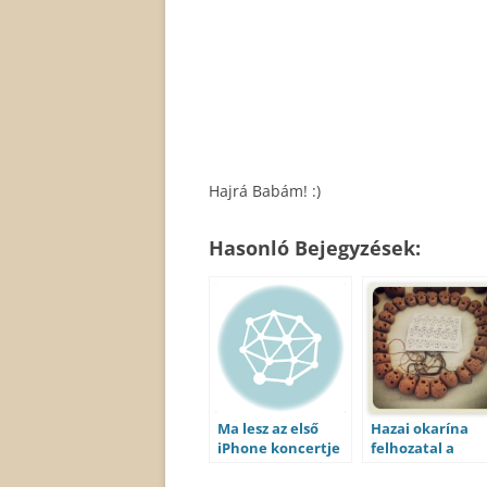
Hajrá Babám! :)
Hasonló Bejegyzések:
Ma lesz az első
Hazai okarína
iPhone koncertje
felhozatal a
a Michigan-i
Mesterségek