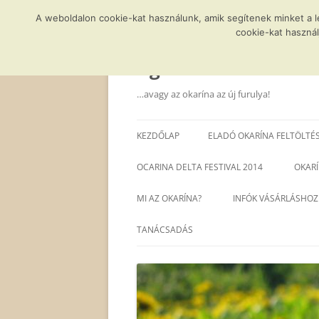
A weboldalon cookie-kat használunk, amik segítenek minket a 
cookie-kat használ
Kilépés
a
tartalomba
Agócs és a varázsla
…avagy az okarína az új furulya!
KEZDŐLAP
ELADÓ OKARÍNA FELTÖLTÉ
OCARINA DELTA FESTIVAL 2014
OKARÍ
MI AZ OKARÍNA?
INFÓK VÁSÁRLÁSHOZ
TANÁCSADÁS