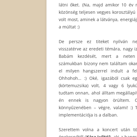
látni őket. (Na, majd amikor 10 év
közönség teljesen vegyes korosztályú v
volt most, aminek a látványa, energi
a múltat :)
De persze ez titeket nyilván n
visszatérve az eredeti témára, nagy 
Babám kezdését, mert a neten 
számukban bizony nem találtam okarí
el milyen hangszerrel indult a f
Ohhohoh… :) Oké, igazából csak e
(körtemuzsika) volt, 4 vagy 6 ly
tudtam onnan, ahol álltam megállapít
én ennek is nagyon örültem. 
könnyűzenében – végre, valami! :) 
implementációja is a dalban.
Szerettem volna a koncert után t
énekesnőtől (
Kása Julitól
), aki a hang