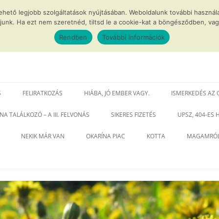
lehető legjobb szolgáltatások nyújtásában. Weboldalunk további haszn
junk. Ha ezt nem szeretnéd, tiltsd le a cookie-kat a böngésződben, vagy
Rendben
További információk
tos okarínák
S
FELIRATKOZÁS
HIÁBA, JÓ EMBER VAGY.
ISMERKEDÉS AZ 
NA TALÁLKOZÓ – A III. FELVONÁS
SIKERES FIZETÉS
UPSZ, 404-ES
NEKIK MÁR VAN
OKARÍNA PIAC
KOTTA
MAGAMRÓ