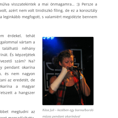
 múlva visszatekintek a mai önmagamra… :)) Persze a
olt, azért nem volt tinidiszkó fíling, de ez a korosztály
ája leginkább megfogott, s valamiért megidézte bennem
em érdekel, tehát
izgalommal vártam a
található néhány
nát. És képzeljétek
elvezető szám? Na?
gy pendant okarína
ukú, és nem nagyon
ani az eredetét, de
Okarína a magyar
Tetszett a hangszer
Kása Juli – kezében egy barna/bordó
öbbet megtudni az
mázas pendant okarínával
szert megszólaltatta,