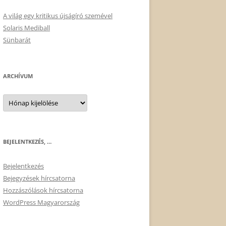
A világ egy kritikus újságíró szemével
Solaris Mediball
Sünbarát
ARCHÍVUM
Archívum
BEJELENTKEZÉS, …
Bejelentkezés
Bejegyzések hírcsatorna
Hozzászólások hírcsatorna
WordPress Magyarország