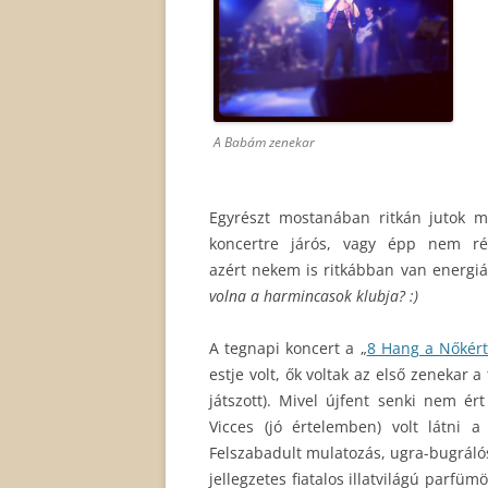
A Babám zenekar
Egyrészt mostanában ritkán jutok 
koncertre járós, vagy épp nem rég
azért nekem is ritkábban van energi
volna a harmincasok klubja? :)
A tegnapi koncert a „
8 Hang a Nőkért
estje volt, ők voltak az első zenekar
játszott). Mivel újfent senki nem é
Vicces (jó értelemben) volt látni a
Felszabadult mulatozás, ugra-bugrálós
jellegzetes fiatalos illatvilágú parfü