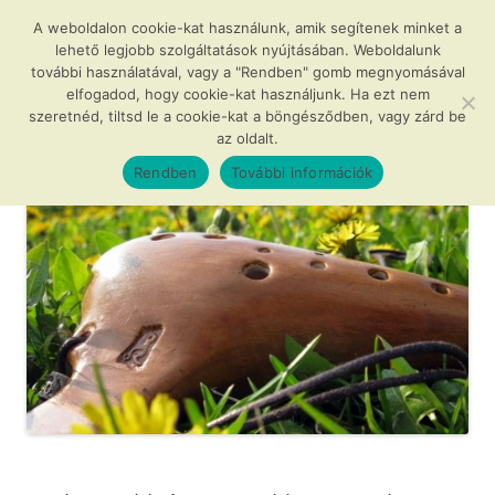
Kilépés
a
A weboldalon cookie-kat használunk, amik segítenek minket a
Agócs és a varázslatos okarínák
tartalomba
lehető legjobb szolgáltatások nyújtásában. Weboldalunk
további használatával, vagy a "Rendben" gomb megnyomásával
…avagy az okarína az új furulya!
elfogadod, hogy cookie-kat használjunk. Ha ezt nem
szeretnéd, tiltsd le a cookie-kat a böngésződben, vagy zárd be
az oldalt.
Menü
Rendben
További információk