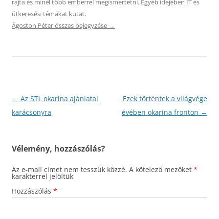
rajta és minél több emberrel megismertetni. Egyéb idejében IT és
útkeresési témákat kutat.
Ágoston Péter összes bejegyzése
→
Bejegyzés
←
Az STL okarína ajánlatai
Ezek történtek a világvége
navigáció
karácsonyra
évében okarína fronton
→
Vélemény, hozzászólás?
Az e-mail címet nem tesszük közzé.
A kötelező mezőket
*
karakterrel jelöltük
Hozzászólás
*