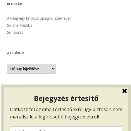
BLOGTÁR
A világ egy kritikus újságíró szemével
Solaris Mediball
Sünbarát
ARCHÍVUM
Archívum
BEJELENTKEZÉS, …
Bejelentkezés
Bejegyzések hírcsatorna
Hozzászólások hírcsatorna
WordPress Magyarország