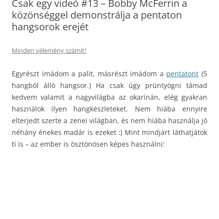
Csak egy videó #13 – Bobby McFerrin a
közönséggel demonstrálja a pentaton
hangsorok erejét
Minden vélemény számít!
Egyrészt imádom a palit, másrészt imádom a
pentatont
(5
hangból álló hangsor.) Ha csak úgy prüntyögni támad
kedvem valamit a nagyvilágba az okarínán, elég gyakran
használok ilyen hangkészleteket. Nem hiába ennyire
elterjedt szerte a zenei világban, és nem hiába használja jó
néhány énekes madár is ezeket :) Mint mindjárt láthatjátok
ti is – az ember is ösztönösen képes használni: