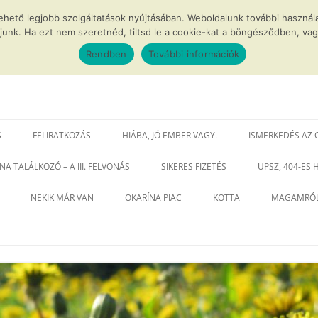
lehető legjobb szolgáltatások nyújtásában. Weboldalunk további haszn
junk. Ha ezt nem szeretnéd, tiltsd le a cookie-kat a böngésződben, vagy
Rendben
További információk
tos okarínák
S
FELIRATKOZÁS
HIÁBA, JÓ EMBER VAGY.
ISMERKEDÉS AZ 
NA TALÁLKOZÓ – A III. FELVONÁS
SIKERES FIZETÉS
UPSZ, 404-ES
NEKIK MÁR VAN
OKARÍNA PIAC
KOTTA
MAGAMRÓ