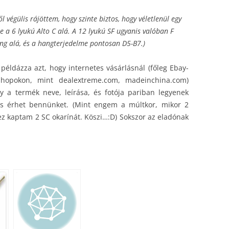
égülis rájöttem, hogy szinte biztos, hogy véletlenül egy
e a 6 lyukú Alto C alá. A 12 lyukú SF ugyanis valóban F
ang alá, és a hangterjedelme pontosan D5-B7.)
példázza azt, hogy internetes vásárlásnál (főleg Ebay-
shopokon, mint dealextreme.com, madeinchina.com)
y a termék neve, leírása, és fotója pariban legyenek
s érhet bennünket. (Mint engem a múltkor, mikor 2
ez kaptam 2 SC okarínát. Köszi…:D) Sokszor az eladónak