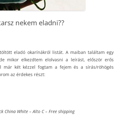
karsz nekem eladni??
öltött eladó okarínákról listát. A maiban találtam egy
de mikor elkezdtem elolvasni a leírást, először erős
l már két kézzel fogtam a fejem és a sírás/röhögés
úrom az érdekes részt:
ck China White – Alto C – Free shipping