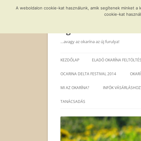
A weboldalon cookie-kat használunk, amik segítenek minket a 
cookie-kat használ
Kilépés
a
tartalomba
Agócs és a varázsla
…avagy az okarína az új furulya!
KEZDŐLAP
ELADÓ OKARÍNA FELTÖLTÉ
OCARINA DELTA FESTIVAL 2014
OKARÍ
MI AZ OKARÍNA?
INFÓK VÁSÁRLÁSHOZ
TANÁCSADÁS