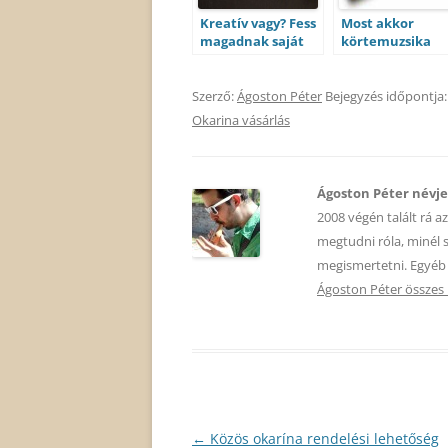
Kreatív vagy? Fess
Most akkor
magadnak saját
körtemuzsika
mintájú okarinát!
vagy okarína?
Szerző:
Ágoston Péter
Bejegyzés időpontja
Okarina vásárlás
Ágoston Péter névj
2008 végén talált rá a
megtudni róla, minél 
megismertetni. Egyéb 
Ágoston Péter összes
Bejegyzés
←
Közös okarína rendelési lehetőség