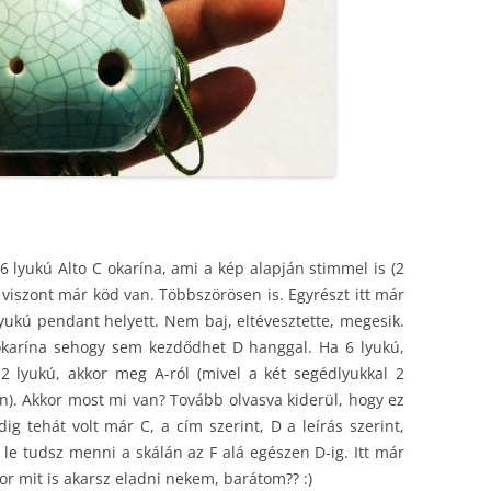
 lyukú Alto C okarína, ami a kép alapján stimmel is (2
n viszont már köd van. Többszörösen is. Egyrészt itt már
lyukú pendant helyett. Nem baj, eltévesztette, megesik.
karína sehogy sem kezdődhet D hanggal. Ha 6 lyukú,
 12 lyukú, akkor meg A-ról (mivel a két segédlyukkal 2
n). Akkor most mi van? Tovább olvasva kiderül, hogy ez
ig tehát volt már C, a cím szerint, D a leírás szerint,
, le tudsz menni a skálán az F alá egészen D-ig. Itt már
r mit is akarsz eladni nekem, barátom?? :)