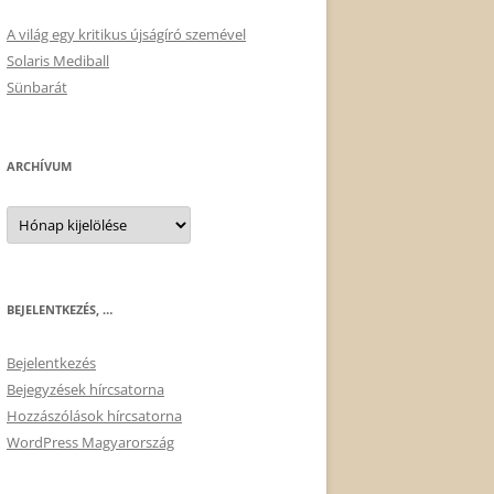
A világ egy kritikus újságíró szemével
Solaris Mediball
Sünbarát
ARCHÍVUM
Archívum
BEJELENTKEZÉS, …
Bejelentkezés
Bejegyzések hírcsatorna
Hozzászólások hírcsatorna
WordPress Magyarország