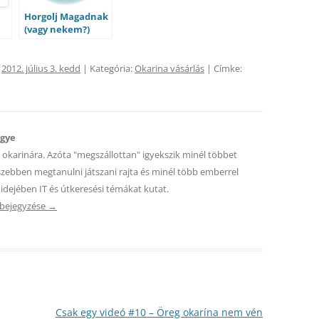
Horgolj Magadnak
(vagy nekem?)
okarínát!
:
2012. július 3. kedd
| Kategória:
Okarina vásárlás
| Címke:
egye
z okarinára. Azóta "megszállottan" igyekszik minél többet
szebben megtanulni játszani rajta és minél több emberrel
idejében IT és útkeresési témákat kutat.
 bejegyzése
→
Csak egy videó #10 – Öreg okarína nem vén