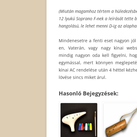
(Miután magamhoz tértem a hüledezésből v
12 lyukú Soprano F-nek a leírását tette b
hangolású, le lehet menni D-ig az alaph
Mindenesetre a fenti eset nagyon jól 
en, Vaterán, vagy nagy kínai web
mindig nagyon oda kell figyelni, hog
egymással, mert könnyen meglepeté
kínai AC rendelése után 4 héttel kézh
lövése sincs miket árul.
Hasonló Bejegyzések: