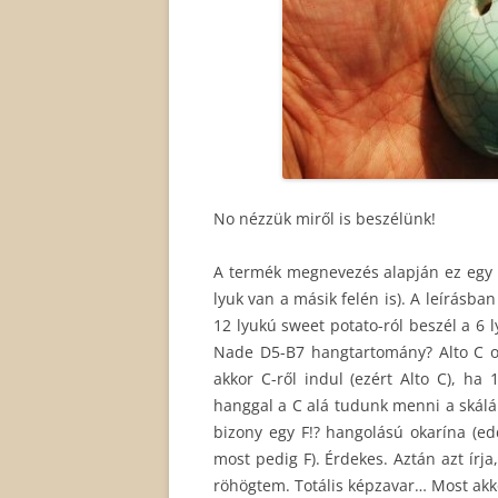
No nézzük miről is beszélünk!
A termék megnevezés alapján ez egy 6
lyuk van a másik felén is). A leírásba
12 lyukú sweet potato-ról beszél a 6 
Nade D5-B7 hangtartomány? Alto C o
akkor C-ről indul (ezért Alto C), ha
hanggal a C alá tudunk menni a skálá
bizony egy F!? hangolású okarína (edd
most pedig F). Érdekes. Aztán azt írja
röhögtem. Totális képzavar… Most akko