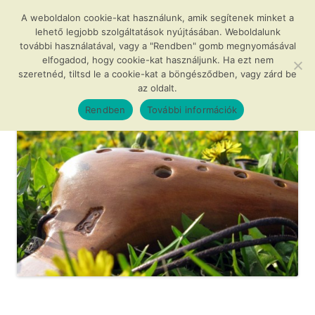
Kilépés
a
A weboldalon cookie-kat használunk, amik segítenek minket a
Agócs és a varázslatos okarínák
tartalomba
lehető legjobb szolgáltatások nyújtásában. Weboldalunk
további használatával, vagy a "Rendben" gomb megnyomásával
…avagy az okarína az új furulya!
elfogadod, hogy cookie-kat használjunk. Ha ezt nem
szeretnéd, tiltsd le a cookie-kat a böngésződben, vagy zárd be
az oldalt.
Menü
Rendben
További információk