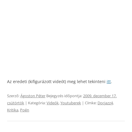
Az eredeti (kifigurázott videót) meg lehet tekinteni
itt
.
Szerző:
Ágoston Péter
Bejegyzés időpontja:
2009. december 17.
csütörtök
| Kategória:
Videók
,
Youtuberek
| Címke:
Docjazz4
,
Kritika
,
Poén