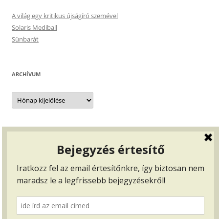
A világ egy kritikus újságíró szemével
Solaris Mediball
Sünbarát
ARCHÍVUM
Archívum
BEJELENTKEZÉS, …
Bejelentkezés
Bejegyzések hírcsatorna
Hozzászólások hírcsatorna
WordPress Magyarország