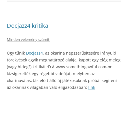
Docjazz4 kritika
Minden vélemény számít!
Úgy tűnik
Docjazz4
, az okarina népszerűsítésére irányuló
törekvések egyik meghatározó alakja, kapott egy elég meleg
(vagy hideg?) kritikát :D A www.somethingawful.com-on
kizsigerelték egy régebbi videóját, melyben az
okarinaválasztás előtt álló új játékosoknak próbál segíteni
az okarinák világában való eligazodásban:
link