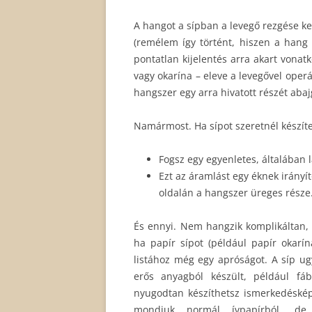
A hangot a sípban a levegő rezgése ke
(remélem így történt, hiszen a hang
pontatlan kijelentés arra akart vonat
vagy okarína – eleve a levegővel ope
hangszer egy arra hivatott részét abaj
Namármost. Ha sípot szeretnél készíte
Fogsz egy egyenletes, általában l
Ezt az áramlást egy éknek irányít
oldalán a hangszer üreges része
És ennyi. Nem hangzik komplikáltan, 
ha papír sípot (például papír okaríná
listához még egy apróságot. A síp ug
erős anyagból készült, például f
nyugodtan készíthetsz ismerkedéskép
mondjuk normál ívpapírból, de