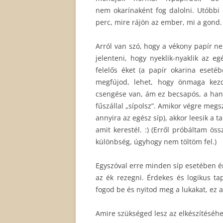
nem okarínaként fog dalolni. Utóbbi 
perc, mire rájön az ember, mi a gond.
Arról van szó, hogy a vékony papír ne
jelenteni, hogy nyeklik-nyaklik az e
felelős éket (a papír okarina eseté
megfújod, lehet, hogy önmaga kezd
csengése van, ám ez becsapós, a han
fűszállal „sípolsz”. Amikor végre megs
annyira az egész síp), akkor leesik a t
amit kerestél. :) (Erről próbáltam öss
különbség, úgyhogy nem töltöm fel.)
Egyszóval erre minden síp esetében ér
az ék rezegni. Érdekes és logikus ta
fogod be és nyitod meg a lukakat, ez
Amire szükséged lesz az elkészítéséhe