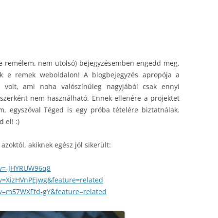
(de remélem, nem utolsó) bejegyzésemben engedd meg,
k e remek weboldalon! A blogbejegyzés apropója a
a volt, ami noha valószínűleg nagyjából csak ennyi
szerként nem használható. Ennek ellenére a projektet
, egyszóval Téged is egy próba tételére biztatnálak.
el! :)
azoktól, akiknek egész jól sikerült:
?v=-JHYRUW96q8
v=XizHVnPEjwg&feature=related
v=m57WXFfd-gY&feature=related