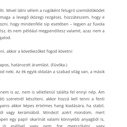
lti. Mivel látni vélem a rugóként felugró szemöldöködet
 maga a levegő (közeg) rezgése), hozzáteszem, hogy e
kozni, hogy mindenféle síp esetében – legyen az fuvola
rálsz, és nem például megpendítesz valamit, azaz nem a
gatod.
ni, akkor a következőket fogod követni:
apos, határozott áramlást. (Fúvóka.)
od neki. Az ék egyik oldalán a szabad világ van, a másik
.
nem is az, nem is véletlenül találta fel ennyi nép. Ám
t) szeretnél készíteni, akkor hozzá kell tenni a fenti
yanis akkor képes értelmes hang kiadására, ha stabil,
ából vagy kerámiából. Mindezt azért mondom, mert
pen egy papír okarínát valami könnyebb anyagból is,
 jó eséllyel vagy nem fog megszólalni, vagy