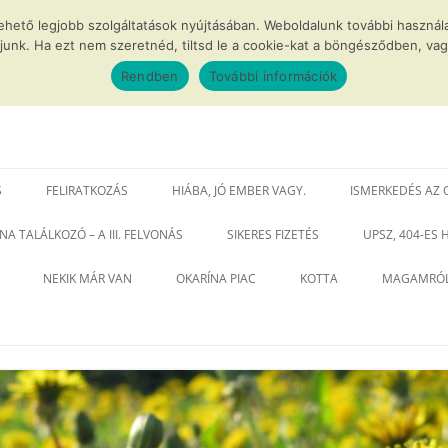
lehető legjobb szolgáltatások nyújtásában. Weboldalunk további haszn
junk. Ha ezt nem szeretnéd, tiltsd le a cookie-kat a böngésződben, vagy
Rendben
További információk
tos okarínák
S
FELIRATKOZÁS
HIÁBA, JÓ EMBER VAGY.
ISMERKEDÉS AZ 
NA TALÁLKOZÓ – A III. FELVONÁS
SIKERES FIZETÉS
UPSZ, 404-ES
NEKIK MÁR VAN
OKARÍNA PIAC
KOTTA
MAGAMRÓ