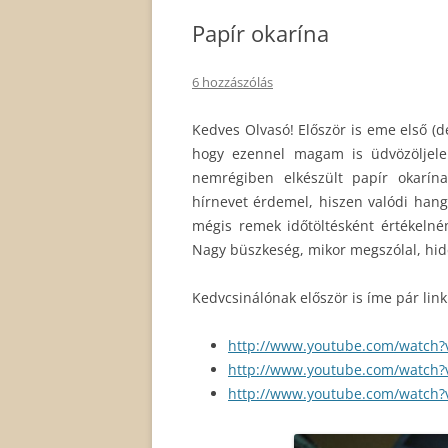
Papír okarína
6 hozzászólás
Kedves Olvasó! Először is eme első 
hogy ezennel magam is üdvözöljele
nemrégiben elkészült papír okarín
hírnevet érdemel, hiszen valódi hang
mégis remek időtöltésként értékelném
Nagy büszkeség, mikor megszólal, hidd 
Kedvcsinálónak először is íme pár link 
http://www.youtube.com/watch
http://www.youtube.com/watch?
http://www.youtube.com/watch?