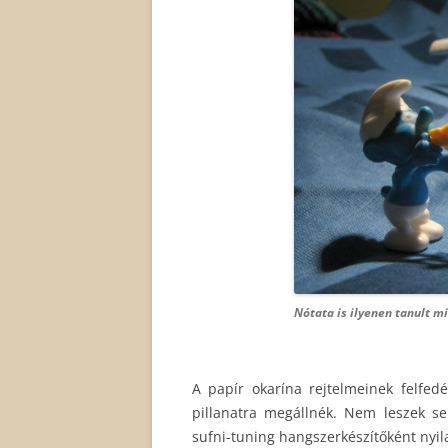
Nótata is ilyenen tanult mi
A papír okarína rejtelmeinek felfedé
pillanatra megállnék. Nem leszek se
sufni-tuning hangszerkészítőként nyi