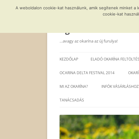
A weboldalon cookie-kat használunk, amik segítenek minket a 
cookie-kat használ
Kilépés
a
tartalomba
Agócs és a varázsla
…avagy az okarína az új furulya!
KEZDŐLAP
ELADÓ OKARÍNA FELTÖLTÉ
OCARINA DELTA FESTIVAL 2014
OKARÍ
MI AZ OKARÍNA?
INFÓK VÁSÁRLÁSHOZ
TANÁCSADÁS