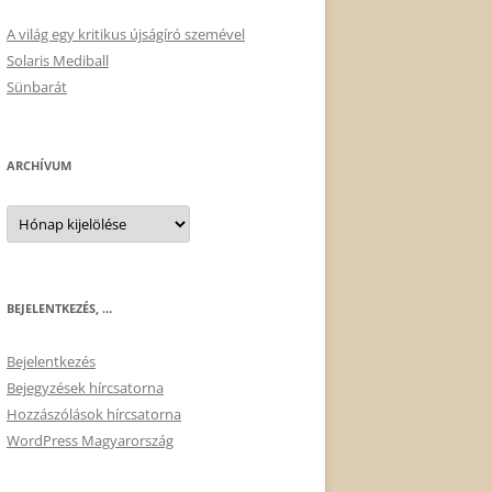
A világ egy kritikus újságíró szemével
Solaris Mediball
Sünbarát
ARCHÍVUM
Archívum
BEJELENTKEZÉS, …
Bejelentkezés
Bejegyzések hírcsatorna
Hozzászólások hírcsatorna
WordPress Magyarország