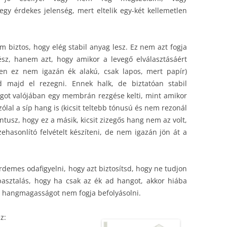
egy érdekes jelenség, mert eltelik egy-két kellemetlen
m biztos, hogy elég stabil anyag lesz. Ez nem azt fogja
gész, hanem azt, hogy amikor a levegő elválasztásáért
ben ez nem igazán ék alakú, csak lapos, mert papír)
 majd el rezegni. Ennek halk, de biztatóan stabil
got valójában egy membrán rezgése kelti, mint amikor
zólal a síp hang is (kicsit teltebb tónusú és nem rezonál
antusz, hogy ez a másik, kicsit zizegős hang nem az volt,
zehasonlító felvételt készíteni, de nem igazán jön át a
demes odafigyelni, hogy azt biztosítsd, hogy ne tudjon
pasztalás, hogy ha csak az ék ad hangot, akkor hiába
 a hangmagasságot nem fogja befolyásolni.
z: