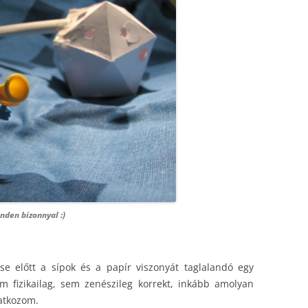
nden bizonnyal :)
se előtt a sípok és a papír viszonyát taglalandó egy
m fizikailag, sem zenészileg korrekt, inkább amolyan
latkozom.