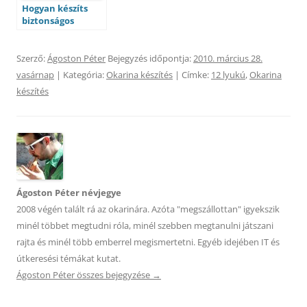
Hogyan készíts
biztonságos
tároló/hordozó
táskát az
okiknak?
Szerző:
Ágoston Péter
Bejegyzés időpontja:
2010. március 28.
vasárnap
| Kategória:
Okarina készítés
| Címke:
12 lyukú
,
Okarina
készítés
Ágoston Péter névjegye
2008 végén talált rá az okarinára. Azóta "megszállottan" igyekszik
minél többet megtudni róla, minél szebben megtanulni játszani
rajta és minél több emberrel megismertetni. Egyéb idejében IT és
útkeresési témákat kutat.
Ágoston Péter összes bejegyzése
→