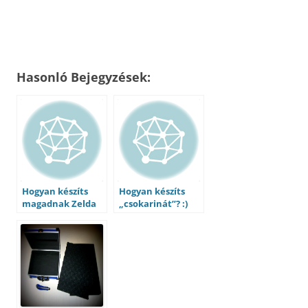
Hasonló Bejegyzések:
Hogyan készíts
Hogyan készíts
magadnak Zelda
„csokarinát”? :)
okarinát?