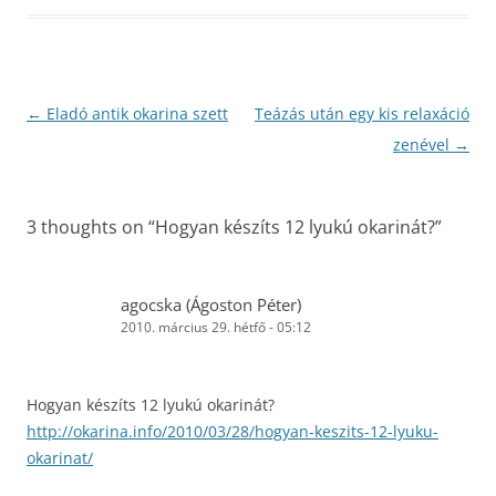
Bejegyzés
←
Eladó antik okarina szett
Teázás után egy kis relaxáció
navigáció
zenével
→
3 thoughts on “
Hogyan készíts 12 lyukú okarinát?
”
agocska (Ágoston Péter)
2010. március 29. hétfő - 05:12
Hogyan készíts 12 lyukú okarinát?
http://okarina.info/2010/03/28/hogyan-keszits-12-lyuku-
okarinat/