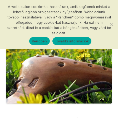
Kilépés
a
A weboldalon cookie-kat használunk, amik segítenek minket a
Agócs és a varázslatos okarínák
tartalomba
lehető legjobb szolgáltatások nyújtásában. Weboldalunk
további használatával, vagy a "Rendben" gomb megnyomásával
…avagy az okarína az új furulya!
elfogadod, hogy cookie-kat használjunk. Ha ezt nem
szeretnéd, tiltsd le a cookie-kat a böngésződben, vagy zárd be
az oldalt.
Menü
Rendben
További információk